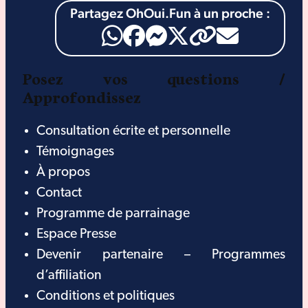
Partagez OhOui.Fun à un proche :
Posez vos questions /
Approfondissez
Consultation écrite et personnelle
Témoignages
À propos
Contact
Programme de parrainage
Espace Presse
Devenir partenaire – Programmes
d’affiliation
Conditions et politiques