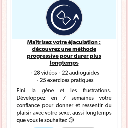
Maîtrisez votre éjaculation :
découvrez une méthode
progressive pour durer plus
longtemps
28 vidéos
22 audioguides
25 exercices pratiques
Fini la gêne et les frustrations.
Développez en 7 semaines votre
confiance pour donner et ressentir du
plaisir avec votre sexe, aussi longtemps
que vous le souhaitez 😊