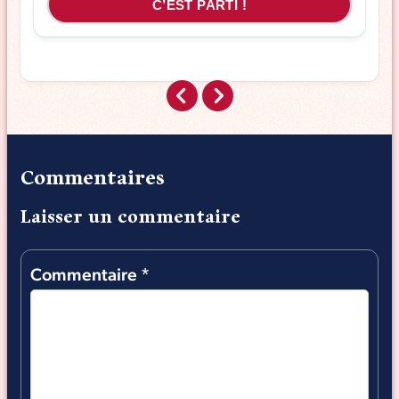
C’EST PARTI !
Commentaires
Laisser un commentaire
Commentaire
*