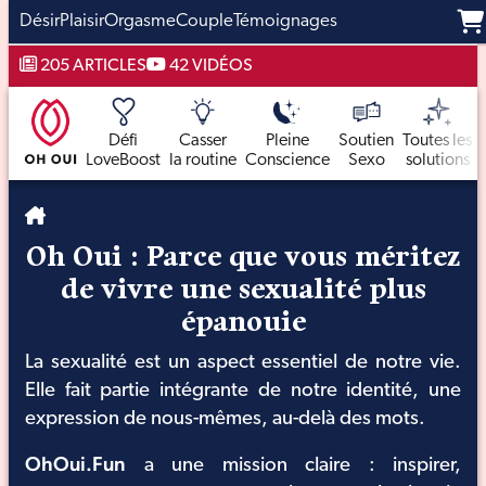
Désir
Plaisir
Orgasme
Couple
Témoignages
Aller
205 ARTICLES
42 VIDÉOS
au
contenu
Défi
Casser
Pleine
Soutien
Toutes les
LoveBoost
la routine
Conscience
Sexo
solutions
Oh Oui : Parce que vous méritez
de vivre une sexualité plus
épanouie
La sexualité est un aspect essentiel de notre vie.
Elle fait partie intégrante de notre identité, une
expression de nous-mêmes, au-delà des mots.
OhOui.Fun
a une mission claire : inspirer,