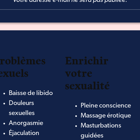
Votre adresse e-mail ne sera pas publiée.
roblèmes
Enrichir
exuels
votre
sexualité
Baisse de libido
Douleurs
Pleine conscience
sexuelles
Massage érotique
Anorgasmie
Masturbations
Éjaculation
guidées