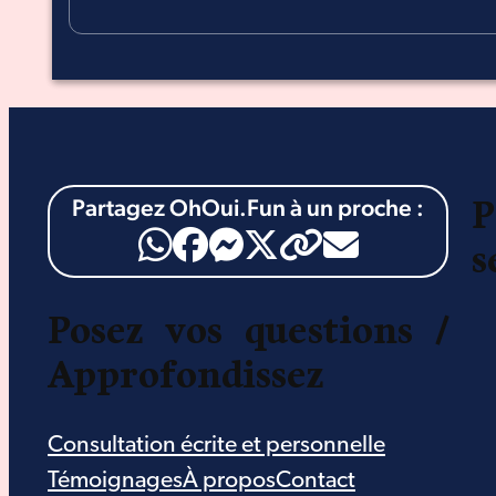
Partagez OhOui.Fun à un proche :
P
s
Posez vos questions /
Approfondissez
Consultation écrite et personnelle
Témoignages
À propos
Contact