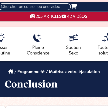
hercher
205 ARTICLES
42 VIDÉOS
sser
Pleine
Soutien
Toute
outine
Conscience
Sexo
solu
/
Programme 💎
/
Maîtrisez votre éjaculation
Conclusion