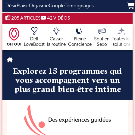
Désir
Plaisir
Orgasme
Couple
Témoignages
Aller
205 ARTICLES
42 VIDÉOS
au
contenu
Défi
Casser
Pleine
Soutien
Toutes les
LoveBoost
la routine
Conscience
Sexo
solutions
Explorez 15 programmes qui
vous accompagnent vers un
plus grand bien-être intime
Des expériences guidées