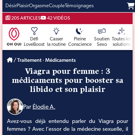
Désir
Plaisir
Orgasme
Couple
Témoignages
Aller
205 ARTICLES
42 VIDÉOS
au
contenu
Défi
Casser
Pleine
Soutien
Toutes les
LoveBoost
la routine
Conscience
Sexo
solutions
/
Traitement
·
Médicaments
Viagra pour femme : 3
médicaments pour booster sa
libido et son plaisir
Par
Élodie A.
Avez-vous déjà entendu parler du Viagra pour
femmes ? Avec l’essor de la médecine sexuelle, il