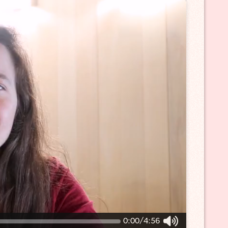
0:00
/
4:56