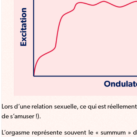
Lors d’une relation sexuelle, ce qui est réellement 
de s’amuser !).
L’orgasme représente souvent le « summum » d’un