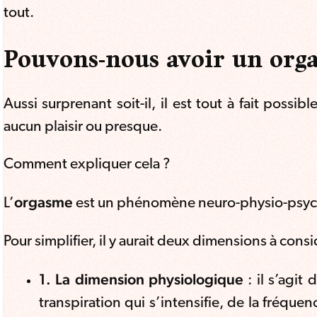
tout.
Pouvons-nous avoir un orga
Aussi surprenant soit-il, il est tout à fait possibl
aucun plaisir ou presque.
Comment expliquer cela ?
orgasme
L’
est un phénomène neuro-physio-psy
Pour simplifier, il y aurait deux dimensions à con
1.
La dimension physiologique
: il s’agit
transpiration qui s’intensifie, de la fréquenc