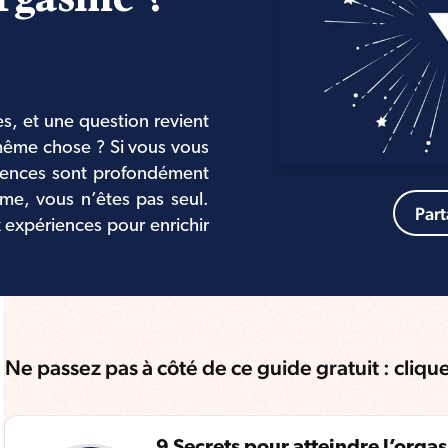
s, et une question revient
 même chose ? Si vous vous
iences sont profondément
me, vous n’êtes pas seul.
Part
 expériences pour enrichir
Ne passez pas à côté de ce guide gratuit : cliqu