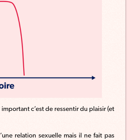
important c’est de ressentir du plaisir (et
e relation sexuelle mais il ne fait pas