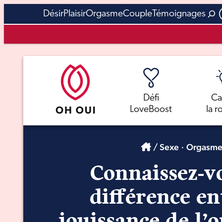
Aller
Rec
Désir
Plaisir
Orgasme
Couple
Témoignages
au
contenu
Défi
Ca
LoveBoost
la r
/
Sexe
·
Orgasm
Connaissez-v
différence en
jouissance de l’