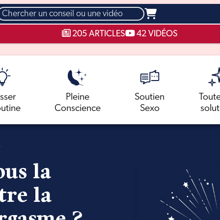
hercher
205 ARTICLES
42 VIDÉOS
sser
Pleine
Soutien
Toute
outine
Conscience
Sexo
solu
e
ous la
tre la
orgasme ?