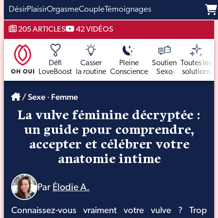
Désir
Plaisir
Orgasme
Couple
Témoignages
Aller
205 ARTICLES
42 VIDÉOS
au
contenu
Défi
Casser
Pleine
Soutien
Toutes les
LoveBoost
la routine
Conscience
Sexo
solutions
/
Sexe
·
Femme
La vulve féminine décryptée :
un guide pour comprendre,
accepter et célébrer votre
anatomie intime
Par
Élodie A.
Connaissez-vous vraiment votre vulve ? Trop