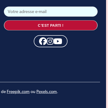
C’EST PARTI !
t de
Freepik.com
ou
Pexels.com
.