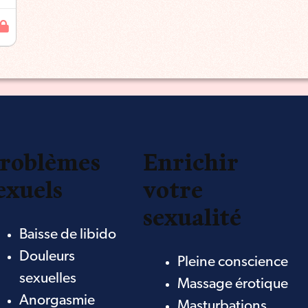
roblèmes
Enrichir
exuels
votre
sexualité
Baisse de libido
Douleurs
Pleine conscience
sexuelles
Massage érotique
Anorgasmie
Masturbations