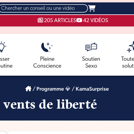
hercher
205 ARTICLES
42 VIDÉOS
sser
Pleine
Soutien
Toute
outine
Conscience
Sexo
solu
/
Programme 💎
/
KamaSurprise
 vents de liberté