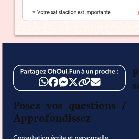
⭐ Votre satisfaction est importante
Partagez OhOui.Fun à un proche :
P
s
Posez vos questions /
Approfondissez
Consultation écrite et personnelle