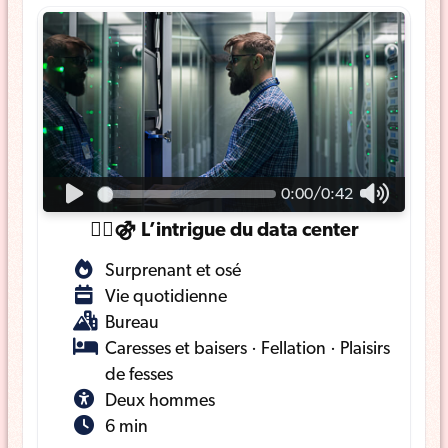
0:00
/
0:42
🏳️‍🌈⚣
L’intrigue du data center
Surprenant et osé
Vie quotidienne
Bureau
Caresses et baisers · Fellation · Plaisirs
de fesses
Deux hommes
6 min