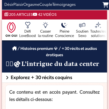
Désir
Plaisir
Orgasme
Couple
Témoignages
Aller
205 ARTICLES
42 VIDÉOS
au
contenu
Défi
Casser
Pleine
Soutien
Toutes les
LoveBoost
la routine
Conscience
Sexo
solutions
/
Histoires premium 💎
/
+30 récits et audios
érotiques
🏳️‍🌈⚣
L’intrigue du data center
Explorez + 30 récits coquins
Ce contenu est en accès payant. Consultez
les détails ci-dessous: