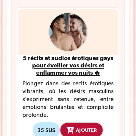
5 récits et audios érotiques gays
pour éveiller vos désirs et
enflammer vos nuits 🔥
Plongez dans des récits érotiques
vibrants, où les désirs masculins
s’expriment sans retenue, entre
émotions brûlantes et complicité
profonde.
35 $US
AJOUTER