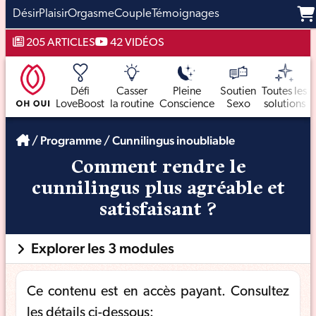
Désir
Plaisir
Orgasme
Couple
Témoignages
Aller
205 ARTICLES
42 VIDÉOS
au
contenu
Défi
Casser
Pleine
Soutien
Toutes les
LoveBoost
la routine
Conscience
Sexo
solutions
/
Programme
/
Cunnilingus inoubliable
Comment rendre le
cunnilingus plus agréable et
satisfaisant ?
Explorer les 3 modules
Ce contenu est en accès payant. Consultez
les détails ci-dessous: