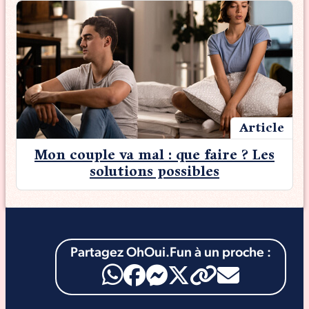
Article
Mon couple va mal : que faire ? Les
solutions possibles
Partagez OhOui.Fun à un proche :