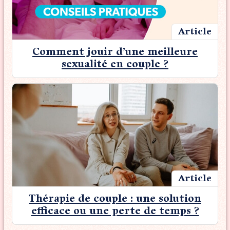
Article
Comment jouir d’une meilleure
sexualité en couple ?
Article
Thérapie de couple : une solution
efficace ou une perte de temps ?